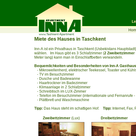
Le
Hom
Miete des Hauses in Taschkent
Inn-А ist ein Privathaus in Taschkent (Usbekistans Hauptstad
wählen. Im Haus gibt es 3 Schlafzimmer (
2 Zweibettzimmer 
Meter lang) kann man in Einschlaffbetten verwandeln.
Bequemlichkeiten und Besonderheiten von Inn-A Gasthaus
- Mikrowellenherd, elektrischer Teekessel, Toaster und Kü
- TV im Besuchzimmer
- Dusche und Badewanne
- Haartrockner im Badezimmer
- Klimaanlage in 2 Schlafzimmer
- Schreibtisch im LUX-Zimmer
- Telefon im Besuchzimmer (internationale und Fernanrufe - m
- Plättbrett und Waschmaschine
Tipp:
Das Haus steht im schattigen Hof.
Tipp:
Internet, Fax,
Zweibettzimmer
(Lux)
Dreibettzimmer